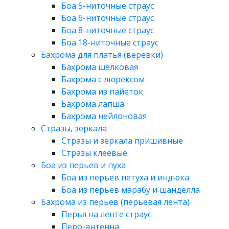
Боа 5-ниточные страус
Боа 6-ниточные страус
Боа 8-ниточные страус
Боа 18-ниточные страус
Бахрома для платья (веревки)
Бахрома шёлковая
Бахрома с люрексом
Бахрома из пайеток
Бахрома лапша
Бахрома нейлоновая
Стразы, зеркала
Стразы и зеркала пришивные
Стразы клеевые
Боа из перьев и пуха
Боа из перьев петуха и индюка
Боа из перьев марабу и шанделла
Бахрома из перьев (перьевая лента)
Перья на ленте страус
Перо-антенна