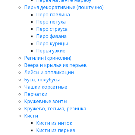
Перья на ленте марабу
Перья декоративные (поштучно)
Перо павлина
Перо петуха
Перо страуса
Перо фазана
Перо курицы
Перья узкие
Регилин (кринолин)
Веера и крылья из перьев
Лейсы и аппликации
Бусы, полубусы
Чашки корсетные
Перчатки
Кружевные зонты
Кружево, тесьма, резинка
Кисти
Кисти из ниток
Кисти из перьев