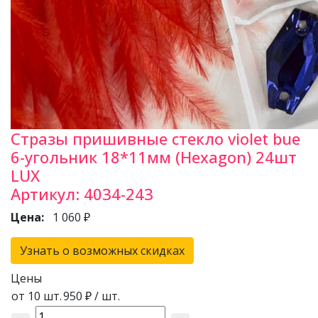
Стразы пришивные стекло violet bue
6-угольник 18*11мм (Hexagon) 24шт
LUX
Артикул:
4034-243
Цена:
1 060 ₽
Узнать о возможных скидках
Цены
от 10 шт.
950 ₽
/ шт.