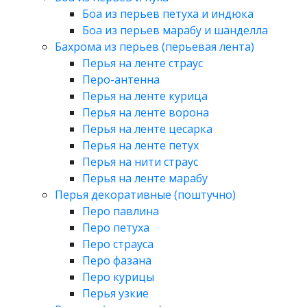
Боа из перьев петуха и индюка
Боа из перьев марабу и шанделла
Бахрома из перьев (перьевая лента)
Перья на ленте страус
Перо-антенна
Перья на ленте курица
Перья на ленте ворона
Перья на ленте цесарка
Перья на ленте петух
Перья на нити страус
Перья на ленте марабу
Перья декоративные (поштучно)
Перо павлина
Перо петуха
Перо страуса
Перо фазана
Перо курицы
Перья узкие