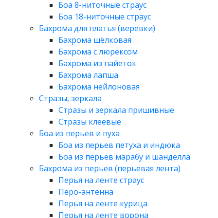
Боа 8-ниточные страус
Боа 18-ниточные страус
Бахрома для платья (веревки)
Бахрома шёлковая
Бахрома с люрексом
Бахрома из пайеток
Бахрома лапша
Бахрома нейлоновая
Стразы, зеркала
Стразы и зеркала пришивные
Стразы клеевые
Боа из перьев и пуха
Боа из перьев петуха и индюка
Боа из перьев марабу и шанделла
Бахрома из перьев (перьевая лента)
Перья на ленте страус
Перо-антенна
Перья на ленте курица
Перья на ленте ворона