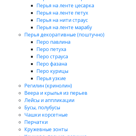
Перья на ленте цесарка
Перья на ленте петух
Перья на нити страус
Перья на ленте марабу
Перья декоративные (поштучно)
Перо павлина
Перо петуха
Перо страуса
Перо фазана
Перо курицы
Перья узкие
Регилин (кринолин)
Веера и крылья из перьев
Лейсы и аппликации
Бусы, полубусы
Чашки корсетные
Перчатки
Кружевные зонты