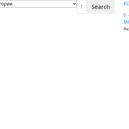
К
Search
0
М
Ак