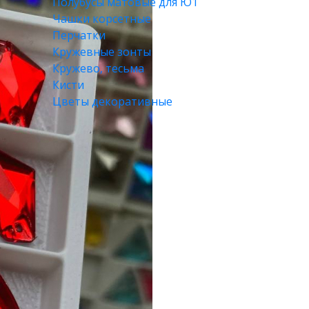
Полубусы матовые для Ю1
Чашки корсетные
Перчатки
Кружевные зонты
Кружево, тесьма
Кисти
Цветы декоративные