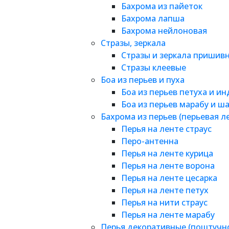
Бахрома из пайеток
Бахрома лапша
Бахрома нейлоновая
Стразы, зеркала
Стразы и зеркала пришив
Стразы клеевые
Боа из перьев и пуха
Боа из перьев петуха и и
Боа из перьев марабу и ш
Бахрома из перьев (перьевая л
Перья на ленте страус
Перо-антенна
Перья на ленте курица
Перья на ленте ворона
Перья на ленте цесарка
Перья на ленте петух
Перья на нити страус
Перья на ленте марабу
Перья декоративные (поштучн