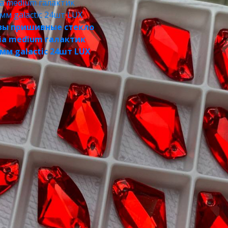
зы пришивные стекло
sia medium галактик
мм galactic 24шт LUX