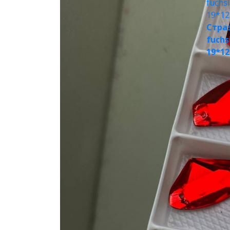
Стра
fuch
19*12