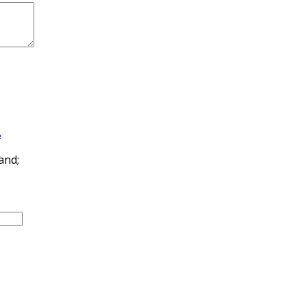
ь
and;