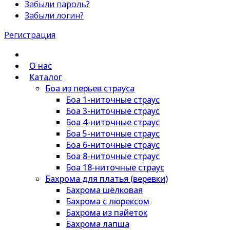
Забыли пароль?
Забыли логин?
Регистрация
О нас
Каталог
Боа из перьев страуса
Боа 1-ниточные страус
Боа 3-ниточные страус
Боа 4-ниточные страус
Боа 5-ниточные страус
Боа 6-ниточные страус
Боа 8-ниточные страус
Боа 18-ниточные страус
Бахрома для платья (веревки)
Бахрома шёлковая
Бахрома с люрексом
Бахрома из пайеток
Бахрома лапша