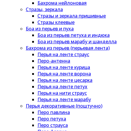
Бахрома нейлоновая
Стразы, зеркала
Стразы и зеркала пришивные
Стразы клеевые
Боа из перьев и пуха
Боа из перьев петуха и индюка
Боа из перьев марабу и шанделла
Бахрома из перьев (перьевая лента)
Перья на ленте страус
Перо-антенна
Перья на ленте курица
Перья на ленте ворона
Перья на ленте цесарка
Перья на ленте петух
Перья на нити страус
Перья на ленте марабу
Перья декоративные (поштучно)
Перо павлина
Перо петуха
Перо страуса