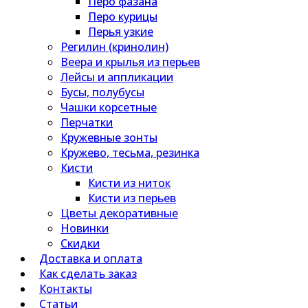
Перо фазана
Перо курицы
Перья узкие
Регилин (кринолин)
Веера и крылья из перьев
Лейсы и аппликации
Бусы, полубусы
Чашки корсетные
Перчатки
Кружевные зонты
Кружево, тесьма, резинка
Кисти
Кисти из ниток
Кисти из перьев
Цветы декоративные
Новинки
Скидки
Доставка и оплата
Как сделать заказ
Контакты
Статьи