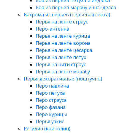
Боа из перьев петуха и индюка
Боа из перьев марабу и шанделла
Бахрома из перьев (перьевая лента)
Перья на ленте страус
Перо-антенна
Перья на ленте курица
Перья на ленте ворона
Перья на ленте цесарка
Перья на ленте петух
Перья на нити страус
Перья на ленте марабу
Перья декоративные (поштучно)
Перо павлина
Перо петуха
Перо страуса
Перо фазана
Перо курицы
Перья узкие
Регилин (кринолин)