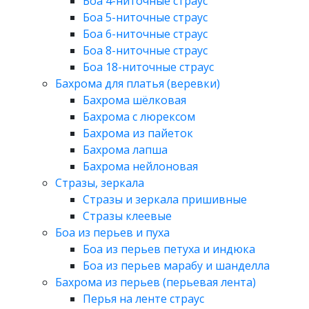
Боа 4-ниточные страус
Боа 5-ниточные страус
Боа 6-ниточные страус
Боа 8-ниточные страус
Боа 18-ниточные страус
Бахрома для платья (веревки)
Бахрома шёлковая
Бахрома с люрексом
Бахрома из пайеток
Бахрома лапша
Бахрома нейлоновая
Стразы, зеркала
Стразы и зеркала пришивные
Стразы клеевые
Боа из перьев и пуха
Боа из перьев петуха и индюка
Боа из перьев марабу и шанделла
Бахрома из перьев (перьевая лента)
Перья на ленте страус