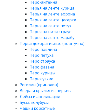
Перо-антенна
Перья на ленте курица
Перья на ленте ворона
Перья на ленте цесарка
Перья на ленте петух
Перья на нити страус
Перья на ленте марабу
Перья декоративные (поштучно)
Перо павлина
Перо петуха
Перо страуса
Перо фазана
Перо курицы
Перья узкие
Регилин (кринолин)
Веера и крылья из перьев
Лейсы и аппликации
Бусы, полубусы
Чашки корсетные