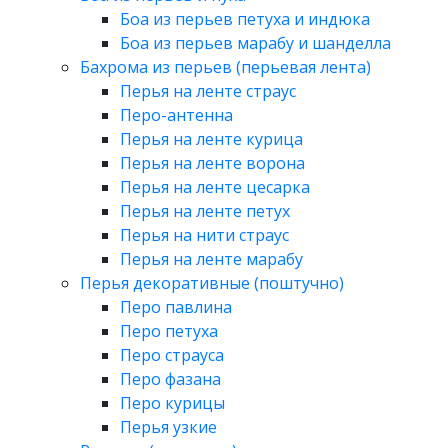
Боа из перьев петуха и индюка
Боа из перьев марабу и шанделла
Бахрома из перьев (перьевая лента)
Перья на ленте страус
Перо-антенна
Перья на ленте курица
Перья на ленте ворона
Перья на ленте цесарка
Перья на ленте петух
Перья на нити страус
Перья на ленте марабу
Перья декоративные (поштучно)
Перо павлина
Перо петуха
Перо страуса
Перо фазана
Перо курицы
Перья узкие