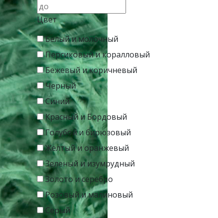
Цвет
Белый и молочный
Персиковый и коралловый
Бежевый и коричневый
Черный
Синий
Красный и Бордовый
Голубой и бирюзовый
Желтый и оранжевый
Зеленый и изумрудный
Золото и серебро
Розовый и малиновый
Серый