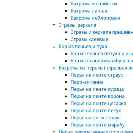
Бахрома из пайеток
Бахрома лапша
Бахрома нейлоновая
Стразы, зеркала
Стразы и зеркала пришив
Стразы клеевые
Боа из перьев и пуха
Боа из перьев петуха и и
Боа из перьев марабу и ш
Бахрома из перьев (перьевая л
Перья на ленте страус
Перо-антенна
Перья на ленте курица
Перья на ленте ворона
Перья на ленте цесарка
Перья на ленте петух
Перья на нити страус
Перья на ленте марабу
Перья декоративные (поштучн