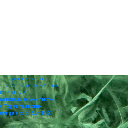
зы пришивные стекло
e Topaz галактик
мм galactic 12шт LUX