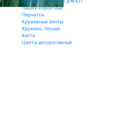
Полубусы матовые для Ю1
Чашки корсетные
Перчатки
Кружевные зонты
Кружево, тесьма
Кисти
Цветы декоративные