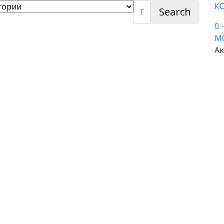
К
Search
0
М
Ак