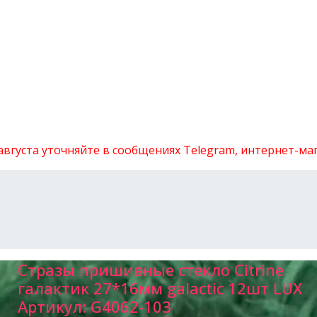
 августа уточняйте в сообщениях Telegram, интернет-м
Стразы пришивные стекло Citrine
галактик 27*16мм galactic 12шт LUX
Артикул:
G4062-103