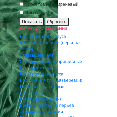
Фиолетовый и сиреневый
Миксы цветов
Показать
Сбросить
Категории магазина
Боа из перьев страуса
Бахрома из перьев (перьевая
лента)
Стразы, зеркала
Стразы и зеркала пришивные
Стразы клеевые
Боа из перьев и пуха
Бахрома для платья (веревки)
Перья декоративные
(поштучно)
Регилин (кринолин)
Веера и крылья из перьев
Лейсы и аппликации