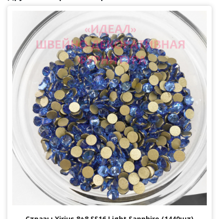
Стразы Xirius 8+8 SS16 Light Sapphire (1440шт)