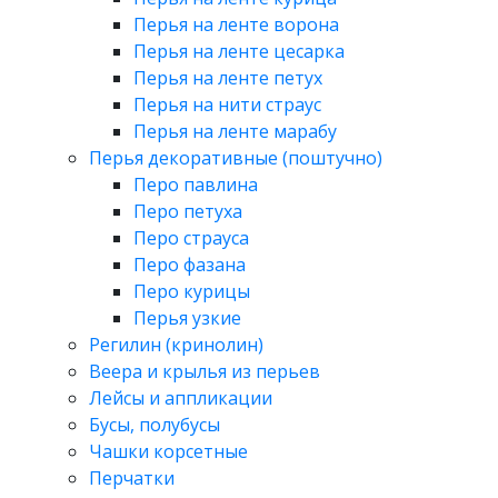
Перья на ленте ворона
Перья на ленте цесарка
Перья на ленте петух
Перья на нити страус
Перья на ленте марабу
Перья декоративные (поштучно)
Перо павлина
Перо петуха
Перо страуса
Перо фазана
Перо курицы
Перья узкие
Регилин (кринолин)
Веера и крылья из перьев
Лейсы и аппликации
Бусы, полубусы
Чашки корсетные
Перчатки