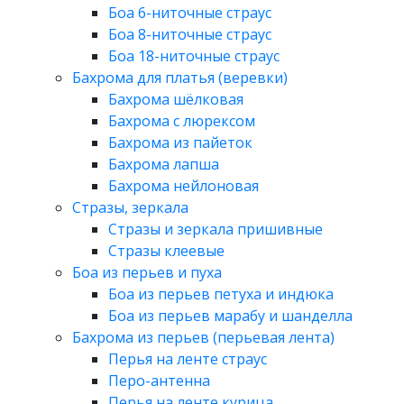
Боа 6-ниточные страус
Боа 8-ниточные страус
Боа 18-ниточные страус
Бахрома для платья (веревки)
Бахрома шёлковая
Бахрома с люрексом
Бахрома из пайеток
Бахрома лапша
Бахрома нейлоновая
Стразы, зеркала
Стразы и зеркала пришивные
Стразы клеевые
Боа из перьев и пуха
Боа из перьев петуха и индюка
Боа из перьев марабу и шанделла
Бахрома из перьев (перьевая лента)
Перья на ленте страус
Перо-антенна
Перья на ленте курица