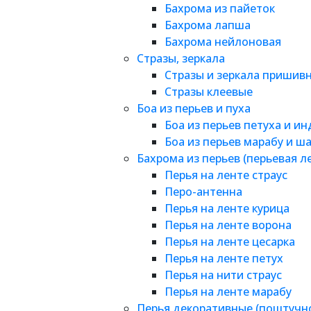
Бахрома из пайеток
Бахрома лапша
Бахрома нейлоновая
Стразы, зеркала
Стразы и зеркала пришив
Стразы клеевые
Боа из перьев и пуха
Боа из перьев петуха и и
Боа из перьев марабу и ш
Бахрома из перьев (перьевая л
Перья на ленте страус
Перо-антенна
Перья на ленте курица
Перья на ленте ворона
Перья на ленте цесарка
Перья на ленте петух
Перья на нити страус
Перья на ленте марабу
Перья декоративные (поштучн