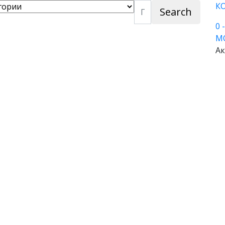
К
Search
0
М
Ак