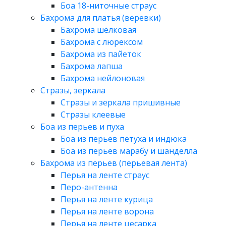
Боа 18-ниточные страус
Бахрома для платья (веревки)
Бахрома шёлковая
Бахрома с люрексом
Бахрома из пайеток
Бахрома лапша
Бахрома нейлоновая
Стразы, зеркала
Стразы и зеркала пришивные
Стразы клеевые
Боа из перьев и пуха
Боа из перьев петуха и индюка
Боа из перьев марабу и шанделла
Бахрома из перьев (перьевая лента)
Перья на ленте страус
Перо-антенна
Перья на ленте курица
Перья на ленте ворона
Перья на ленте цесарка