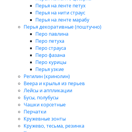
Перья на ленте петух
Перья на нити страус
Перья на ленте марабу
Перья декоративные (поштучно)
Перо павлина
Перо петуха
Перо страуса
Перо фазана
Перо курицы
Перья узкие
Регилин (кринолин)
Веера и крылья из перьев
Лейсы и аппликации
Бусы, полубусы
Чашки корсетные
Перчатки
Кружевные зонты
Кружево, тесьма, резинка