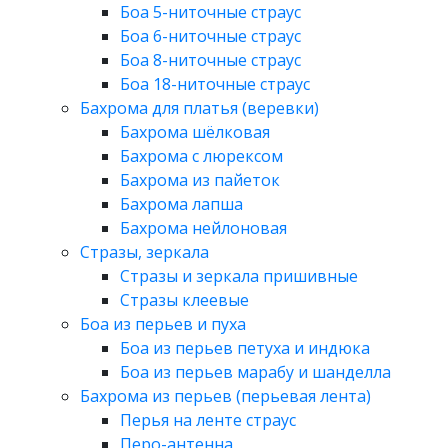
Боа 5-ниточные страус
Боа 6-ниточные страус
Боа 8-ниточные страус
Боа 18-ниточные страус
Бахрома для платья (веревки)
Бахрома шёлковая
Бахрома с люрексом
Бахрома из пайеток
Бахрома лапша
Бахрома нейлоновая
Стразы, зеркала
Стразы и зеркала пришивные
Стразы клеевые
Боа из перьев и пуха
Боа из перьев петуха и индюка
Боа из перьев марабу и шанделла
Бахрома из перьев (перьевая лента)
Перья на ленте страус
Перо-антенна