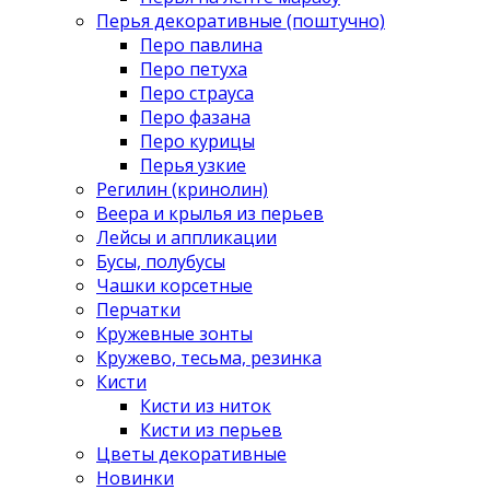
Перья декоративные (поштучно)
Перо павлина
Перо петуха
Перо страуса
Перо фазана
Перо курицы
Перья узкие
Регилин (кринолин)
Веера и крылья из перьев
Лейсы и аппликации
Бусы, полубусы
Чашки корсетные
Перчатки
Кружевные зонты
Кружево, тесьма, резинка
Кисти
Кисти из ниток
Кисти из перьев
Цветы декоративные
Новинки