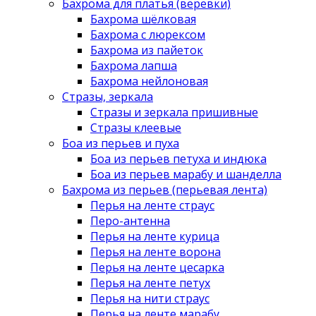
Бахрома для платья (веревки)
Бахрома шёлковая
Бахрома с люрексом
Бахрома из пайеток
Бахрома лапша
Бахрома нейлоновая
Стразы, зеркала
Стразы и зеркала пришивные
Стразы клеевые
Боа из перьев и пуха
Боа из перьев петуха и индюка
Боа из перьев марабу и шанделла
Бахрома из перьев (перьевая лента)
Перья на ленте страус
Перо-антенна
Перья на ленте курица
Перья на ленте ворона
Перья на ленте цесарка
Перья на ленте петух
Перья на нити страус
Перья на ленте марабу