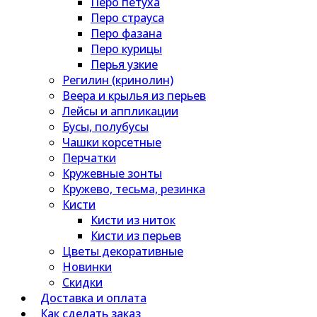
Перо петуха
Перо страуса
Перо фазана
Перо курицы
Перья узкие
Регилин (кринолин)
Веера и крылья из перьев
Лейсы и аппликации
Бусы, полубусы
Чашки корсетные
Перчатки
Кружевные зонты
Кружево, тесьма, резинка
Кисти
Кисти из ниток
Кисти из перьев
Цветы декоративные
Новинки
Скидки
Доставка и оплата
Как сделать заказ