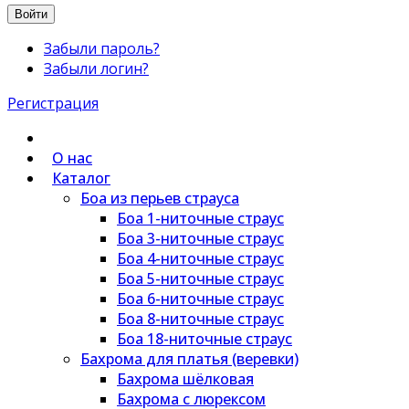
Войти
Забыли пароль?
Забыли логин?
Регистрация
О нас
Каталог
Боа из перьев страуса
Боа 1-ниточные страус
Боа 3-ниточные страус
Боа 4-ниточные страус
Боа 5-ниточные страус
Боа 6-ниточные страус
Боа 8-ниточные страус
Боа 18-ниточные страус
Бахрома для платья (веревки)
Бахрома шёлковая
Бахрома с люрексом