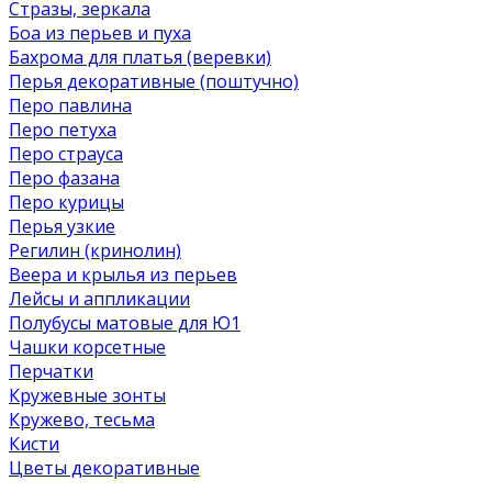
Стразы, зеркала
Боа из перьев и пуха
Бахрома для платья (веревки)
Перья декоративные (поштучно)
Перо павлина
Перо петуха
Перо страуса
Перо фазана
Перо курицы
Перья узкие
Регилин (кринолин)
Веера и крылья из перьев
Лейсы и аппликации
Полубусы матовые для Ю1
Чашки корсетные
Перчатки
Кружевные зонты
Кружево, тесьма
Кисти
Цветы декоративные