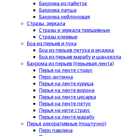
Бахрома из пайеток
Бахрома лапша
Бахрома нейлоновая
Стразы, зеркала
Стразы и зеркала пришивные
Стразы клеевые
Боа из перьев и пуха
Боа из перьев петуха и индюка
Боа из перьев марабу и шанделла
Бахрома из перьев (перьевая лента)
Перья на ленте страус
Перо-антенна
Перья на ленте курица
Перья на ленте ворона
Перья на ленте цесарка
Перья на ленте петух
Перья на нити страус
Перья на ленте марабу
Перья декоративные (поштучно)
Перо павлина