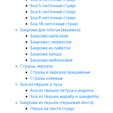
Боа 5-ниточные страус
Боа 6-ниточные страус
Боа 8-ниточные страус
Боа 18-ниточные страус
Бахрома для платья (веревки)
Бахрома шёлковая
Бахрома с люрексом
Бахрома из пайеток
Бахрома лапша
Бахрома нейлоновая
Стразы, зеркала
Стразы и зеркала пришивные
Стразы клеевые
Боа из перьев и пуха
Боа из перьев петуха и индюка
Боа из перьев марабу и шанделла
Бахрома из перьев (перьевая лента)
Перья на ленте страус