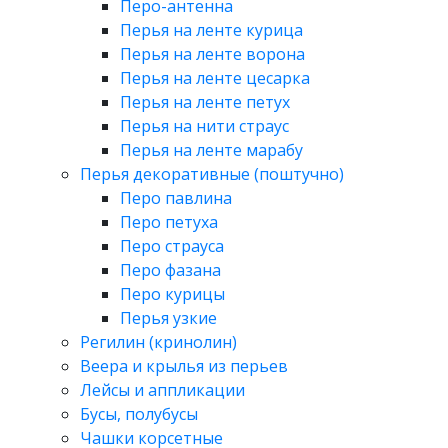
Перо-антенна
Перья на ленте курица
Перья на ленте ворона
Перья на ленте цесарка
Перья на ленте петух
Перья на нити страус
Перья на ленте марабу
Перья декоративные (поштучно)
Перо павлина
Перо петуха
Перо страуса
Перо фазана
Перо курицы
Перья узкие
Регилин (кринолин)
Веера и крылья из перьев
Лейсы и аппликации
Бусы, полубусы
Чашки корсетные