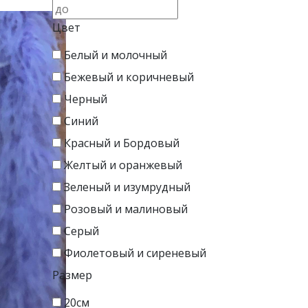
Цвет
Белый и молочный
Бежевый и коричневый
Черный
Синий
Красный и Бордовый
Желтый и оранжевый
Зеленый и изумрудный
Розовый и малиновый
Серый
Фиолетовый и сиреневый
Размер
20см