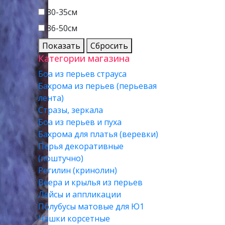
30-35см
36-50см
Показать
Сбросить
Категории магазина
Боа из перьев страуса
Бахрома из перьев (перьевая
лента)
Стразы, зеркала
Боа из перьев и пуха
Бахрома для платья (веревки)
Перья декоративные
(поштучно)
Регилин (кринолин)
Веера и крылья из перьев
Лейсы и аппликации
Полубусы матовые для Ю1
Чашки корсетные