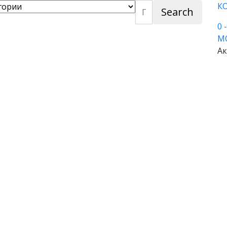
К
Search
0
М
Ак