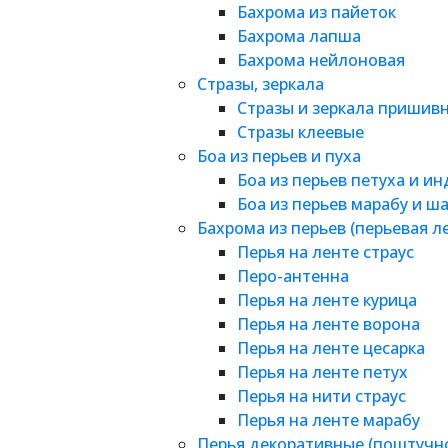
Бахрома из пайеток
Бахрома лапша
Бахрома нейлоновая
Стразы, зеркала
Стразы и зеркала пришив
Стразы клеевые
Боа из перьев и пуха
Боа из перьев петуха и и
Боа из перьев марабу и ш
Бахрома из перьев (перьевая л
Перья на ленте страус
Перо-антенна
Перья на ленте курица
Перья на ленте ворона
Перья на ленте цесарка
Перья на ленте петух
Перья на нити страус
Перья на ленте марабу
Перья декоративные (поштучн