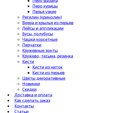
Перо фазана
Перо курицы
Перья узкие
Регилин (кринолин)
Веера и крылья из перьев
Лейсы и аппликации
Бусы, полубусы
Чашки корсетные
Перчатки
Кружевные зонты
Кружево, тесьма, резинка
Кисти
Кисти из ниток
Кисти из перьев
Цветы декоративные
Новинки
Скидки
Доставка и оплата
Как сделать заказ
Контакты
Статьи