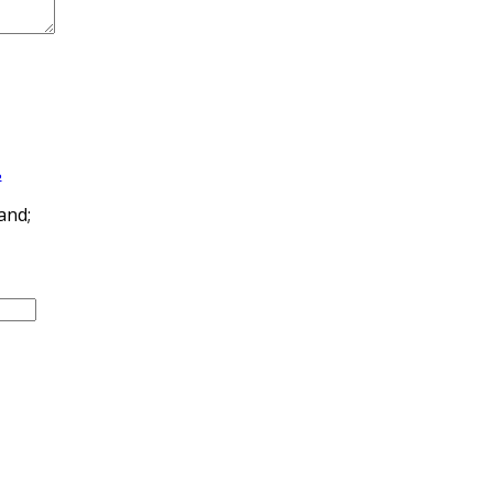
ь
and;