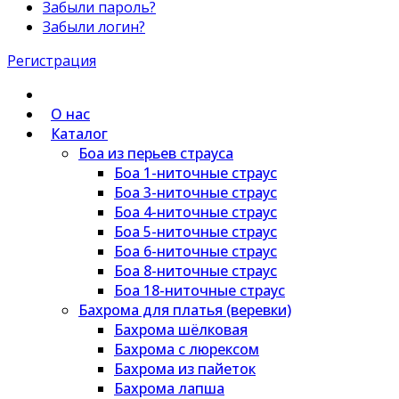
Забыли пароль?
Забыли логин?
Регистрация
О нас
Каталог
Боа из перьев страуса
Боа 1-ниточные страус
Боа 3-ниточные страус
Боа 4-ниточные страус
Боа 5-ниточные страус
Боа 6-ниточные страус
Боа 8-ниточные страус
Боа 18-ниточные страус
Бахрома для платья (веревки)
Бахрома шёлковая
Бахрома с люрексом
Бахрома из пайеток
Бахрома лапша