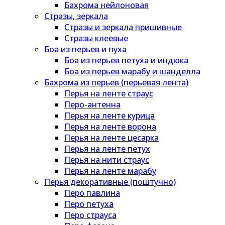
Бахрома нейлоновая
Стразы, зеркала
Стразы и зеркала пришивные
Стразы клеевые
Боа из перьев и пуха
Боа из перьев петуха и индюка
Боа из перьев марабу и шанделла
Бахрома из перьев (перьевая лента)
Перья на ленте страус
Перо-антенна
Перья на ленте курица
Перья на ленте ворона
Перья на ленте цесарка
Перья на ленте петух
Перья на нити страус
Перья на ленте марабу
Перья декоративные (поштучно)
Перо павлина
Перо петуха
Перо страуса