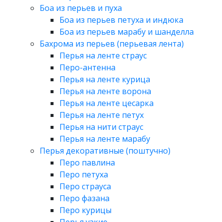
Боа из перьев и пуха
Боа из перьев петуха и индюка
Боа из перьев марабу и шанделла
Бахрома из перьев (перьевая лента)
Перья на ленте страус
Перо-антенна
Перья на ленте курица
Перья на ленте ворона
Перья на ленте цесарка
Перья на ленте петух
Перья на нити страус
Перья на ленте марабу
Перья декоративные (поштучно)
Перо павлина
Перо петуха
Перо страуса
Перо фазана
Перо курицы
Перья узкие