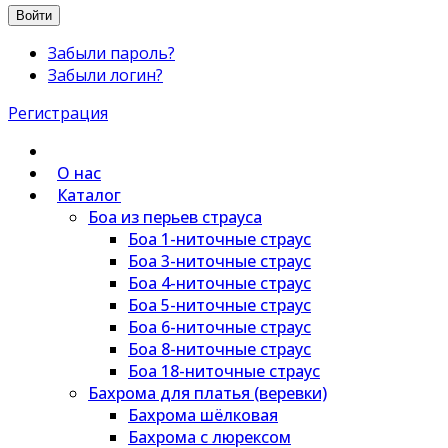
Войти
Забыли пароль?
Забыли логин?
Регистрация
О нас
Каталог
Боа из перьев страуса
Боа 1-ниточные страус
Боа 3-ниточные страус
Боа 4-ниточные страус
Боа 5-ниточные страус
Боа 6-ниточные страус
Боа 8-ниточные страус
Боа 18-ниточные страус
Бахрома для платья (веревки)
Бахрома шёлковая
Бахрома с люрексом