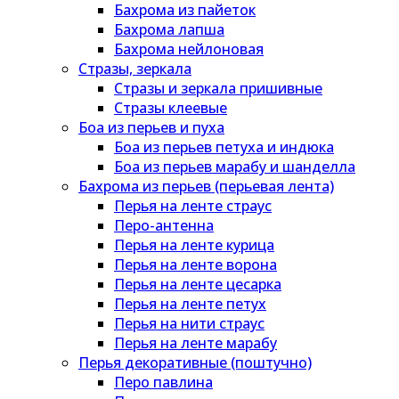
Бахрома из пайеток
Бахрома лапша
Бахрома нейлоновая
Стразы, зеркала
Стразы и зеркала пришивные
Стразы клеевые
Боа из перьев и пуха
Боа из перьев петуха и индюка
Боа из перьев марабу и шанделла
Бахрома из перьев (перьевая лента)
Перья на ленте страус
Перо-антенна
Перья на ленте курица
Перья на ленте ворона
Перья на ленте цесарка
Перья на ленте петух
Перья на нити страус
Перья на ленте марабу
Перья декоративные (поштучно)
Перо павлина