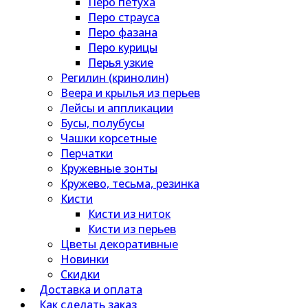
Перо петуха
Перо страуса
Перо фазана
Перо курицы
Перья узкие
Регилин (кринолин)
Веера и крылья из перьев
Лейсы и аппликации
Бусы, полубусы
Чашки корсетные
Перчатки
Кружевные зонты
Кружево, тесьма, резинка
Кисти
Кисти из ниток
Кисти из перьев
Цветы декоративные
Новинки
Скидки
Доставка и оплата
Как сделать заказ