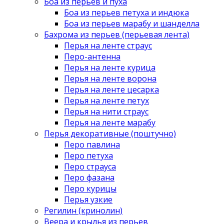
Боа из перьев и пуха
Боа из перьев петуха и индюка
Боа из перьев марабу и шанделла
Бахрома из перьев (перьевая лента)
Перья на ленте страус
Перо-антенна
Перья на ленте курица
Перья на ленте ворона
Перья на ленте цесарка
Перья на ленте петух
Перья на нити страус
Перья на ленте марабу
Перья декоративные (поштучно)
Перо павлина
Перо петуха
Перо страуса
Перо фазана
Перо курицы
Перья узкие
Регилин (кринолин)
Веера и крылья из перьев