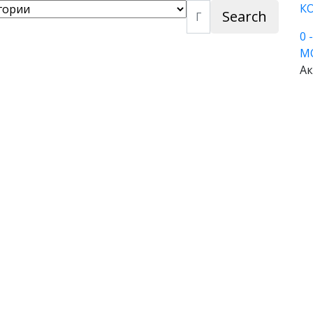
К
Search
0
М
Ак