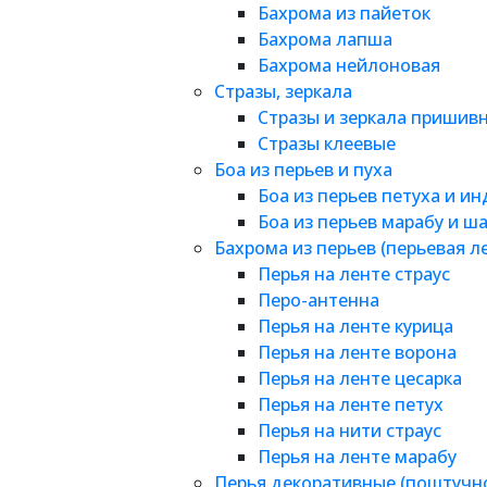
Бахрома из пайеток
Бахрома лапша
Бахрома нейлоновая
Стразы, зеркала
Стразы и зеркала пришив
Стразы клеевые
Боа из перьев и пуха
Боа из перьев петуха и и
Боа из перьев марабу и ш
Бахрома из перьев (перьевая л
Перья на ленте страус
Перо-антенна
Перья на ленте курица
Перья на ленте ворона
Перья на ленте цесарка
Перья на ленте петух
Перья на нити страус
Перья на ленте марабу
Перья декоративные (поштучн