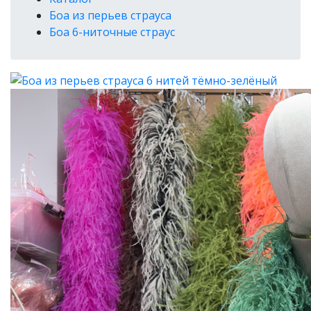
Боа из перьев страуса
Боа 6-ниточные страус