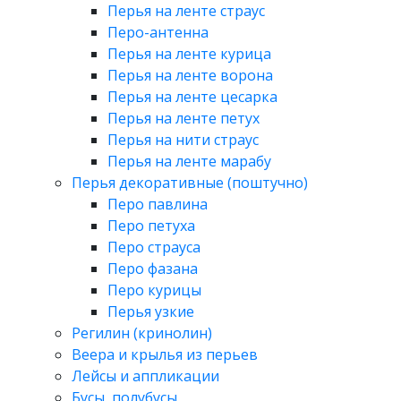
Перья на ленте страус
Перо-антенна
Перья на ленте курица
Перья на ленте ворона
Перья на ленте цесарка
Перья на ленте петух
Перья на нити страус
Перья на ленте марабу
Перья декоративные (поштучно)
Перо павлина
Перо петуха
Перо страуса
Перо фазана
Перо курицы
Перья узкие
Регилин (кринолин)
Веера и крылья из перьев
Лейсы и аппликации
Бусы, полубусы