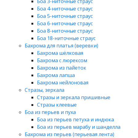
Боа 3-ниточные страус
Боа 4-ниточные страус
Боа 5-ниточные страус
Боа 6-ниточные страус
Боа 8-ниточные страус
Боа 18-ниточные страус
Бахрома для платья (веревки)
Бахрома шёлковая
Бахрома с люрексом
Бахрома из пайеток
Бахрома лапша
Бахрома нейлоновая
Стразы, зеркала
Стразы и зеркала пришивные
Стразы клеевые
Боа из перьев и пуха
Боа из перьев петуха и индюка
Боа из перьев марабу и шанделла
Бахрома из перьев (перьевая лента)