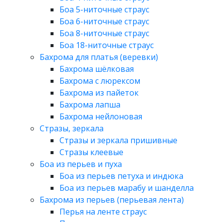
Боа 5-ниточные страус
Боа 6-ниточные страус
Боа 8-ниточные страус
Боа 18-ниточные страус
Бахрома для платья (веревки)
Бахрома шёлковая
Бахрома с люрексом
Бахрома из пайеток
Бахрома лапша
Бахрома нейлоновая
Стразы, зеркала
Стразы и зеркала пришивные
Стразы клеевые
Боа из перьев и пуха
Боа из перьев петуха и индюка
Боа из перьев марабу и шанделла
Бахрома из перьев (перьевая лента)
Перья на ленте страус