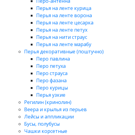
Перо-антенна
Перья на ленте курица
Перья на ленте ворона
Перья на ленте цесарка
Перья на ленте петух
Перья на нити страус
Перья на ленте марабу
Перья декоративные (поштучно)
Перо павлина
Перо петуха
Перо страуса
Перо фазана
Перо курицы
Перья узкие
Регилин (кринолин)
Веера и крылья из перьев
Лейсы и аппликации
Бусы, полубусы
Чашки корсетные