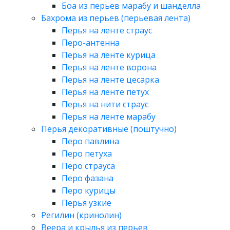
Боа из перьев марабу и шанделла
Бахрома из перьев (перьевая лента)
Перья на ленте страус
Перо-антенна
Перья на ленте курица
Перья на ленте ворона
Перья на ленте цесарка
Перья на ленте петух
Перья на нити страус
Перья на ленте марабу
Перья декоративные (поштучно)
Перо павлина
Перо петуха
Перо страуса
Перо фазана
Перо курицы
Перья узкие
Регилин (кринолин)
Веера и крылья из перьев