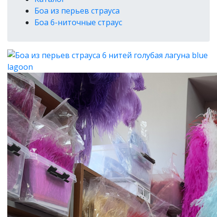
Боа из перьев страуса
Боа 6-ниточные страус