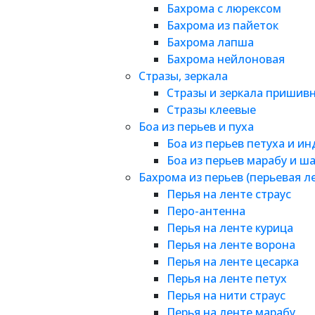
Бахрома с люрексом
Бахрома из пайеток
Бахрома лапша
Бахрома нейлоновая
Стразы, зеркала
Стразы и зеркала пришив
Стразы клеевые
Боа из перьев и пуха
Боа из перьев петуха и и
Боа из перьев марабу и ш
Бахрома из перьев (перьевая л
Перья на ленте страус
Перо-антенна
Перья на ленте курица
Перья на ленте ворона
Перья на ленте цесарка
Перья на ленте петух
Перья на нити страус
Перья на ленте марабу