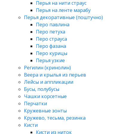
Перья на нити страус
Перья на ленте марабу
Перья декоративные (поштучно)
Перо павлина
Перо петуха
Перо страуса
Перо фазана
Перо курицы
Перья узкие
Регилин (кринолин)
Веера и крылья из перьев
Лейсы и аппликации
Бусы, полубусы
Чашки корсетные
Перчатки
Кружевные зонты
Кружево, тесьма, резинка
Кисти
Кисти из ниток