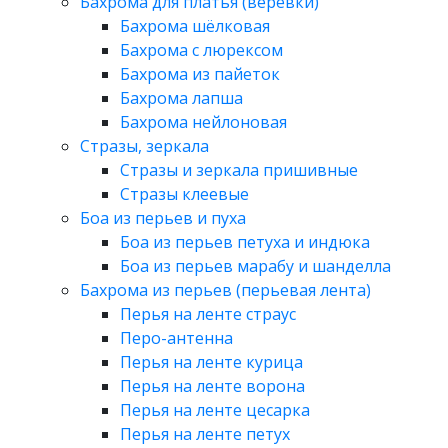
Бахрома для платья (веревки)
Бахрома шёлковая
Бахрома с люрексом
Бахрома из пайеток
Бахрома лапша
Бахрома нейлоновая
Стразы, зеркала
Стразы и зеркала пришивные
Стразы клеевые
Боа из перьев и пуха
Боа из перьев петуха и индюка
Боа из перьев марабу и шанделла
Бахрома из перьев (перьевая лента)
Перья на ленте страус
Перо-антенна
Перья на ленте курица
Перья на ленте ворона
Перья на ленте цесарка
Перья на ленте петух