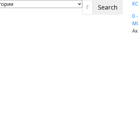
К
Search
0
М
Ак