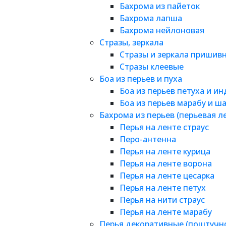
Бахрома из пайеток
Бахрома лапша
Бахрома нейлоновая
Стразы, зеркала
Стразы и зеркала пришив
Стразы клеевые
Боа из перьев и пуха
Боа из перьев петуха и и
Боа из перьев марабу и ш
Бахрома из перьев (перьевая л
Перья на ленте страус
Перо-антенна
Перья на ленте курица
Перья на ленте ворона
Перья на ленте цесарка
Перья на ленте петух
Перья на нити страус
Перья на ленте марабу
Перья декоративные (поштучн