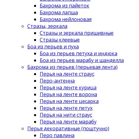
Бахрома из пайеток
Бахрома лапша
Бахрома нейлоновая
Стразы, зеркала
Стразы и зеркала пришивные
Стразы клеевые
Боа из перьев и пуха
Боа из перьев петуха и индюка
Боа из перьев марабу и шанделла
Бахрома из перьев (перьевая лента)
Перья на ленте страус
Перо-антенна
Перья на ленте курица
Перья на ленте ворона
Перья на ленте цесарка
Перья на ленте петух
Перья на нити страус
Перья на ленте марабу
Перья декоративные (поштучно)
Перо павлина