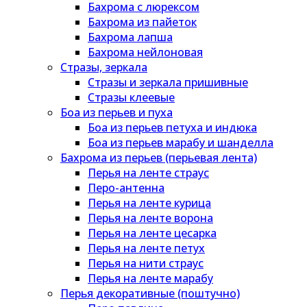
Бахрома с люрексом
Бахрома из пайеток
Бахрома лапша
Бахрома нейлоновая
Стразы, зеркала
Стразы и зеркала пришивные
Стразы клеевые
Боа из перьев и пуха
Боа из перьев петуха и индюка
Боа из перьев марабу и шанделла
Бахрома из перьев (перьевая лента)
Перья на ленте страус
Перо-антенна
Перья на ленте курица
Перья на ленте ворона
Перья на ленте цесарка
Перья на ленте петух
Перья на нити страус
Перья на ленте марабу
Перья декоративные (поштучно)