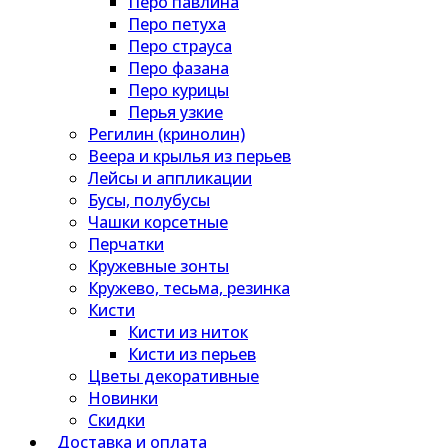
Перо павлина
Перо петуха
Перо страуса
Перо фазана
Перо курицы
Перья узкие
Регилин (кринолин)
Веера и крылья из перьев
Лейсы и аппликации
Бусы, полубусы
Чашки корсетные
Перчатки
Кружевные зонты
Кружево, тесьма, резинка
Кисти
Кисти из ниток
Кисти из перьев
Цветы декоративные
Новинки
Скидки
Доставка и оплата