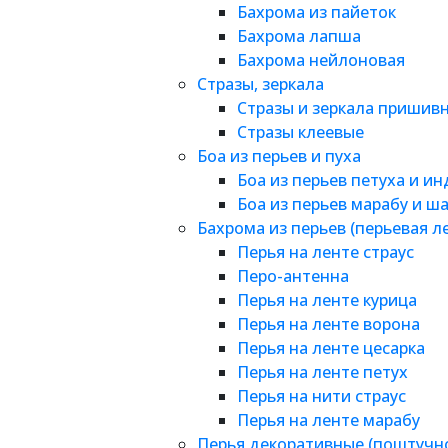
Бахрома из пайеток
Бахрома лапша
Бахрома нейлоновая
Стразы, зеркала
Стразы и зеркала пришив
Стразы клеевые
Боа из перьев и пуха
Боа из перьев петуха и и
Боа из перьев марабу и ш
Бахрома из перьев (перьевая л
Перья на ленте страус
Перо-антенна
Перья на ленте курица
Перья на ленте ворона
Перья на ленте цесарка
Перья на ленте петух
Перья на нити страус
Перья на ленте марабу
Перья декоративные (поштучн