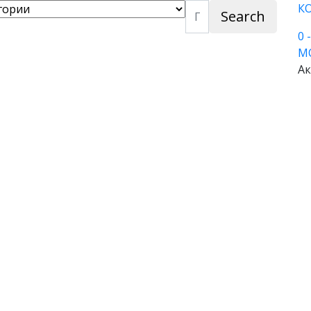
К
Search
0
М
Ак