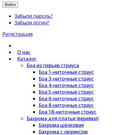
Войти
Забыли пароль?
Забыли логин?
Регистрация
О нас
Каталог
Боа из перьев страуса
Боа 1-ниточные страус
Боа 3-ниточные страус
Боа 4-ниточные страус
Боа 5-ниточные страус
Боа 6-ниточные страус
Боа 8-ниточные страус
Боа 18-ниточные страус
Бахрома для платья (веревки)
Бахрома шёлковая
Бахрома с люрексом