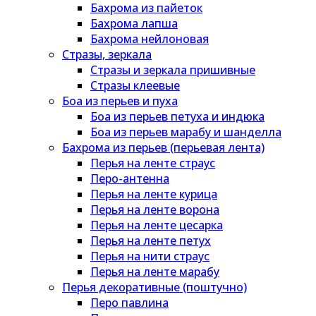
Бахрома из пайеток
Бахрома лапша
Бахрома нейлоновая
Стразы, зеркала
Стразы и зеркала пришивные
Стразы клеевые
Боа из перьев и пуха
Боа из перьев петуха и индюка
Боа из перьев марабу и шанделла
Бахрома из перьев (перьевая лента)
Перья на ленте страус
Перо-антенна
Перья на ленте курица
Перья на ленте ворона
Перья на ленте цесарка
Перья на ленте петух
Перья на нити страус
Перья на ленте марабу
Перья декоративные (поштучно)
Перо павлина