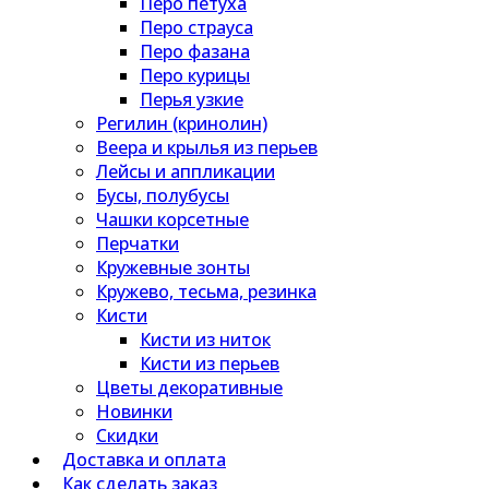
Перо петуха
Перо страуса
Перо фазана
Перо курицы
Перья узкие
Регилин (кринолин)
Веера и крылья из перьев
Лейсы и аппликации
Бусы, полубусы
Чашки корсетные
Перчатки
Кружевные зонты
Кружево, тесьма, резинка
Кисти
Кисти из ниток
Кисти из перьев
Цветы декоративные
Новинки
Скидки
Доставка и оплата
Как сделать заказ