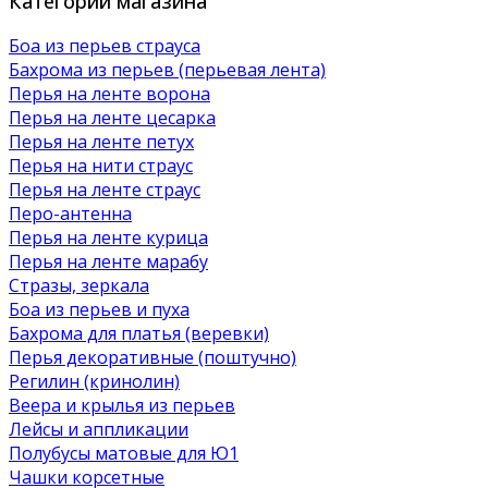
Категории магазина
Боа из перьев страуса
Бахрома из перьев (перьевая лента)
Перья на ленте ворона
Перья на ленте цесарка
Перья на ленте петух
Перья на нити страус
Перья на ленте страус
Перо-антенна
Перья на ленте курица
Перья на ленте марабу
Стразы, зеркала
Боа из перьев и пуха
Бахрома для платья (веревки)
Перья декоративные (поштучно)
Регилин (кринолин)
Веера и крылья из перьев
Лейсы и аппликации
Полубусы матовые для Ю1
Чашки корсетные