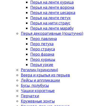
Перья на ленте курица
Перья на ленте ворона
Перья на ленте цесарка
Перья на ленте петух
Перья на нити страус
Перья на ленте марабу
Перья декоративные (поштучно)
Перо павлина
Перо петуха
Перо страуса
Перо фазана
Перо курицы
Перья узкие
Регилин (кринолин)
Веера и крылья из перьев
Лейсы и аппликации
Бусы, полубусы
Чашки корсетные
Перчатки
Кружевные зонты