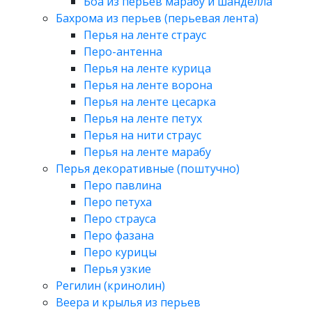
Боа из перьев марабу и шанделла
Бахрома из перьев (перьевая лента)
Перья на ленте страус
Перо-антенна
Перья на ленте курица
Перья на ленте ворона
Перья на ленте цесарка
Перья на ленте петух
Перья на нити страус
Перья на ленте марабу
Перья декоративные (поштучно)
Перо павлина
Перо петуха
Перо страуса
Перо фазана
Перо курицы
Перья узкие
Регилин (кринолин)
Веера и крылья из перьев