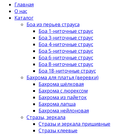
Главная
О нас
Каталог
Боа из перьев страуса
Боа 1-ниточные страус
Боа 3-ниточные страус
Боа 4-ниточные страус
Боа 5-ниточные страус
Боа 6-ниточные страус
Боа 8-ниточные страус
Боа 18-ниточные страус
Бахрома для платья (веревки)
Бахрома шёлковая
Бахрома с люрексом
Бахрома из пайеток
Бахрома лапша
Бахрома нейлоновая
Стразы, зеркала
Стразы и зеркала пришивные
Стразы клеевые