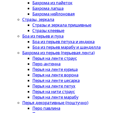
Бахрома из пайеток
Бахрома лапша
Бахрома нейлоновая
Стразы, зеркала
Стразы и зеркала пришивные
Стразы клеевые
Боа из перьев и пуха
Боа из перьев петуха и индюка
Боа из перьев марабу и шанделла
Бахрома из перьев (перьевая лента)
Перья на ленте страус
Перо-антенна
Перья на ленте курица
Перья на ленте ворона
Перья на ленте цесарка
Перья на ленте петух
Перья на нити страус
Перья на ленте марабу
Перья декоративные (поштучно)
Перо павлина