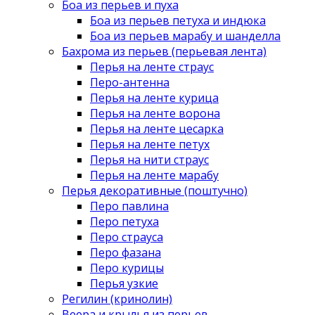
Боа из перьев и пуха
Боа из перьев петуха и индюка
Боа из перьев марабу и шанделла
Бахрома из перьев (перьевая лента)
Перья на ленте страус
Перо-антенна
Перья на ленте курица
Перья на ленте ворона
Перья на ленте цесарка
Перья на ленте петух
Перья на нити страус
Перья на ленте марабу
Перья декоративные (поштучно)
Перо павлина
Перо петуха
Перо страуса
Перо фазана
Перо курицы
Перья узкие
Регилин (кринолин)
Веера и крылья из перьев