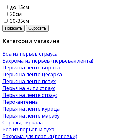
до 15см
20см
30-35см
Показать
Сбросить
Категории магазина
Боа из перьев страуса
Бахрома из перьев (перьевая лента)
Перья на ленте ворона
Перья на ленте цесарка
Перья на ленте петух
Перья на нити страус
Перья на ленте страус
Перо-антенна
Перья на ленте курица
Перья на ленте марабу
Стразы, зеркала
Боа из перьев и пуха
Бахрома для платья (веревки)