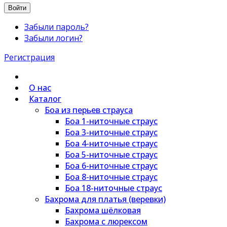
Войти
Забыли пароль?
Забыли логин?
Регистрация
О нас
Каталог
Боа из перьев страуса
Боа 1-ниточные страус
Боа 3-ниточные страус
Боа 4-ниточные страус
Боа 5-ниточные страус
Боа 6-ниточные страус
Боа 8-ниточные страус
Боа 18-ниточные страус
Бахрома для платья (веревки)
Бахрома шёлковая
Бахрома с люрексом