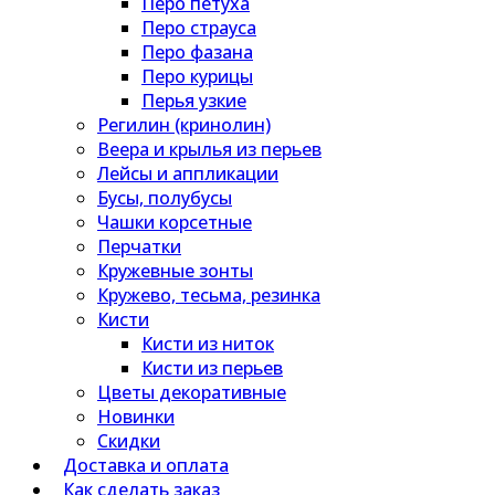
Перо петуха
Перо страуса
Перо фазана
Перо курицы
Перья узкие
Регилин (кринолин)
Веера и крылья из перьев
Лейсы и аппликации
Бусы, полубусы
Чашки корсетные
Перчатки
Кружевные зонты
Кружево, тесьма, резинка
Кисти
Кисти из ниток
Кисти из перьев
Цветы декоративные
Новинки
Скидки
Доставка и оплата
Как сделать заказ