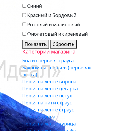
Синий
Красный и Бордовый
Розовый и малиновый
Фиолетовый и сиреневый
Показать
Сбросить
Категории магазина
Боа из перьев страуса
Бахрома из перьев (перьевая
лента)
Перья на ленте ворона
Перья на ленте цесарка
Перья на ленте петух
Перья на нити страус
Перья на ленте страус
Перо-антенна
Перья на ленте курица
Перья на ленте марабу