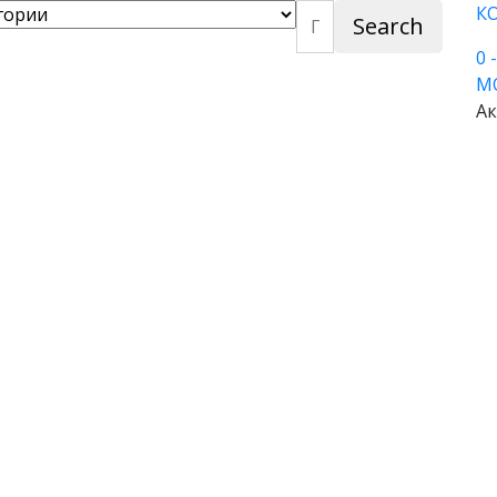
К
Search
0
М
Ак