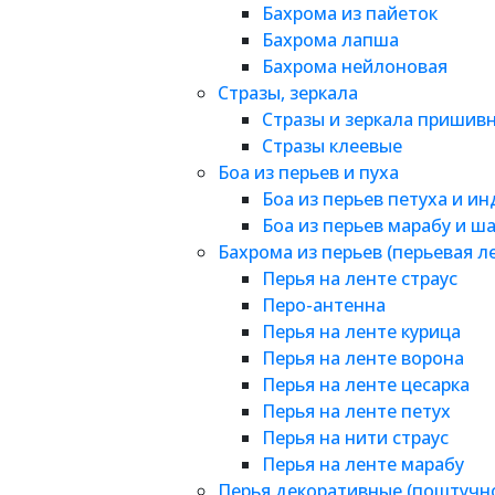
Бахрома из пайеток
Бахрома лапша
Бахрома нейлоновая
Стразы, зеркала
Стразы и зеркала пришив
Стразы клеевые
Боа из перьев и пуха
Боа из перьев петуха и и
Боа из перьев марабу и ш
Бахрома из перьев (перьевая л
Перья на ленте страус
Перо-антенна
Перья на ленте курица
Перья на ленте ворона
Перья на ленте цесарка
Перья на ленте петух
Перья на нити страус
Перья на ленте марабу
Перья декоративные (поштучн