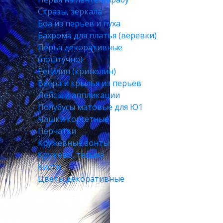
Стразы, зеркала
Боа из перьев и пуха
Бахрома для платья (веревки)
Перья декоративные
(поштучно)
Регилин (кринолин)
Веера и крылья из перьев
Лейсы и аппликации
Полубусы матовые для Ю1
Чашки корсетные
Перчатки
Кружевные зонты
Кружево, тесьма
Кисти
Цветы декоративные