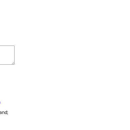
ь
and;