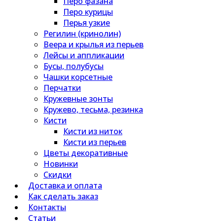
Перо фазана
Перо курицы
Перья узкие
Регилин (кринолин)
Веера и крылья из перьев
Лейсы и аппликации
Бусы, полубусы
Чашки корсетные
Перчатки
Кружевные зонты
Кружево, тесьма, резинка
Кисти
Кисти из ниток
Кисти из перьев
Цветы декоративные
Новинки
Скидки
Доставка и оплата
Как сделать заказ
Контакты
Статьи