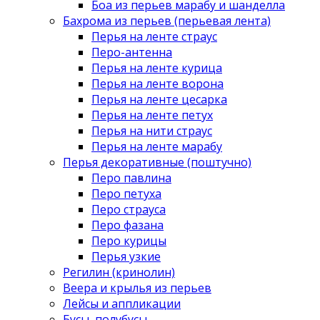
Боа из перьев марабу и шанделла
Бахрома из перьев (перьевая лента)
Перья на ленте страус
Перо-антенна
Перья на ленте курица
Перья на ленте ворона
Перья на ленте цесарка
Перья на ленте петух
Перья на нити страус
Перья на ленте марабу
Перья декоративные (поштучно)
Перо павлина
Перо петуха
Перо страуса
Перо фазана
Перо курицы
Перья узкие
Регилин (кринолин)
Веера и крылья из перьев
Лейсы и аппликации
Бусы, полубусы