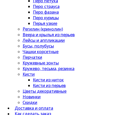
Перо петуха
Перо страуса
Перо фазана
Перо курицы
Перья узкие
Регилин (кринолин)
Веера и крылья из перьев
Лейсы и аппликации
Бусы, полубусы
Чашки корсетные
Перчатки
Кружевные зонты
Кружево, тесьма, резинка
Кисти
Кисти из ниток
Кисти из перьев
Цветы декоративные
Новинки
Скидки
Доставка и оплата
Как сделать заказ