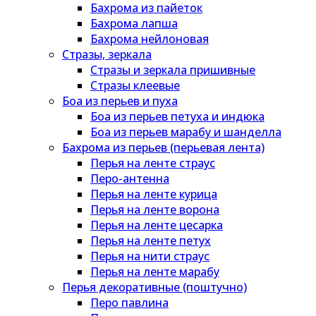
Бахрома из пайеток
Бахрома лапша
Бахрома нейлоновая
Стразы, зеркала
Стразы и зеркала пришивные
Стразы клеевые
Боа из перьев и пуха
Боа из перьев петуха и индюка
Боа из перьев марабу и шанделла
Бахрома из перьев (перьевая лента)
Перья на ленте страус
Перо-антенна
Перья на ленте курица
Перья на ленте ворона
Перья на ленте цесарка
Перья на ленте петух
Перья на нити страус
Перья на ленте марабу
Перья декоративные (поштучно)
Перо павлина