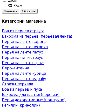
20см
30-35см
Показать
Сбросить
Категории магазина
Боа из перьев страуса
Бахрома из перьев (перьевая лента)
Перья на ленте ворона
Перья на ленте цесарка
Перья на ленте петух
Перья на нити страус
Перья на ленте страус
Перо-антенна
Перья на ленте курица
Перья на ленте марабу
Стразы, зеркала
Боа из перьев и пуха
Бахрома для платья (веревки)
Перья декоративные (поштучно)
Регилин (кринолин)