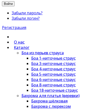
Войти
Забыли пароль?
Забыли логин?
Регистрация
О нас
Каталог
Боа из перьев страуса
Боа 1-ниточные страус
Боа 3-ниточные страус
Боа 4-ниточные страус
Боа 5-ниточные страус
Боа 6-ниточные страус
Боа 8-ниточные страус
Боа 18-ниточные страус
Бахрома для платья (веревки)
Бахрома шёлковая
Бахрома с люрексом