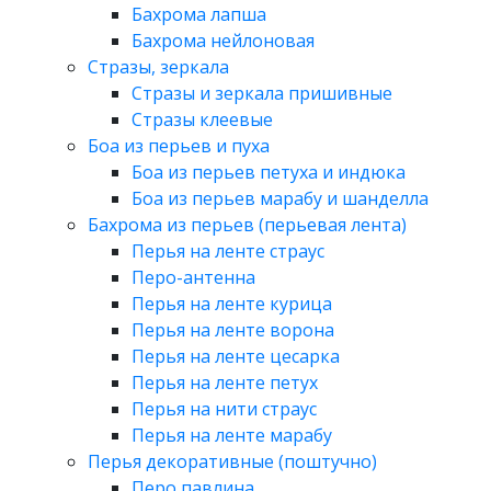
Бахрома лапша
Бахрома нейлоновая
Стразы, зеркала
Стразы и зеркала пришивные
Стразы клеевые
Боа из перьев и пуха
Боа из перьев петуха и индюка
Боа из перьев марабу и шанделла
Бахрома из перьев (перьевая лента)
Перья на ленте страус
Перо-антенна
Перья на ленте курица
Перья на ленте ворона
Перья на ленте цесарка
Перья на ленте петух
Перья на нити страус
Перья на ленте марабу
Перья декоративные (поштучно)
Перо павлина