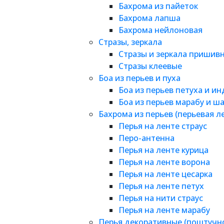
Бахрома из пайеток
Бахрома лапша
Бахрома нейлоновая
Стразы, зеркала
Стразы и зеркала пришив
Стразы клеевые
Боа из перьев и пуха
Боа из перьев петуха и и
Боа из перьев марабу и ш
Бахрома из перьев (перьевая л
Перья на ленте страус
Перо-антенна
Перья на ленте курица
Перья на ленте ворона
Перья на ленте цесарка
Перья на ленте петух
Перья на нити страус
Перья на ленте марабу
Перья декоративные (поштучн