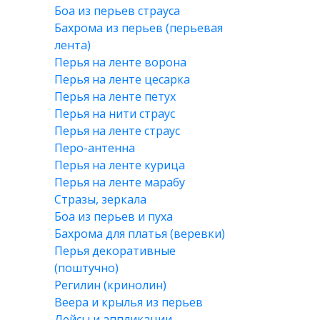
Боа из перьев страуса
Бахрома из перьев (перьевая
лента)
Перья на ленте ворона
Перья на ленте цесарка
Перья на ленте петух
Перья на нити страус
Перья на ленте страус
Перо-антенна
Перья на ленте курица
Перья на ленте марабу
Стразы, зеркала
Боа из перьев и пуха
Бахрома для платья (веревки)
Перья декоративные
(поштучно)
Регилин (кринолин)
Веера и крылья из перьев
Лейсы и аппликации