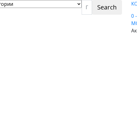
К
Search
0
М
Ак