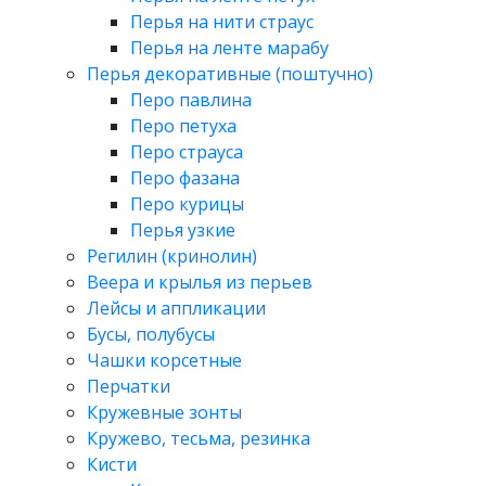
Перья на нити страус
Перья на ленте марабу
Перья декоративные (поштучно)
Перо павлина
Перо петуха
Перо страуса
Перо фазана
Перо курицы
Перья узкие
Регилин (кринолин)
Веера и крылья из перьев
Лейсы и аппликации
Бусы, полубусы
Чашки корсетные
Перчатки
Кружевные зонты
Кружево, тесьма, резинка
Кисти