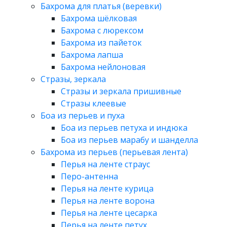
Бахрома для платья (веревки)
Бахрома шёлковая
Бахрома с люрексом
Бахрома из пайеток
Бахрома лапша
Бахрома нейлоновая
Стразы, зеркала
Стразы и зеркала пришивные
Стразы клеевые
Боа из перьев и пуха
Боа из перьев петуха и индюка
Боа из перьев марабу и шанделла
Бахрома из перьев (перьевая лента)
Перья на ленте страус
Перо-антенна
Перья на ленте курица
Перья на ленте ворона
Перья на ленте цесарка
Перья на ленте петух