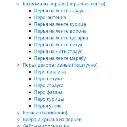
Бахрома из перьев (перьевая лента)
Перья на ленте страус
Перо-антенна
Перья на ленте курица
Перья на ленте ворона
Перья на ленте цесарка
Перья на ленте петух
Перья на нити страус
Перья на ленте марабу
Перья декоративные (поштучно)
Перо павлина
Перо петуха
Перо страуса
Перо фазана
Перо курицы
Перья узкие
Регилин (кринолин)
Веера и крылья из перьев
Лейсы и аппликации