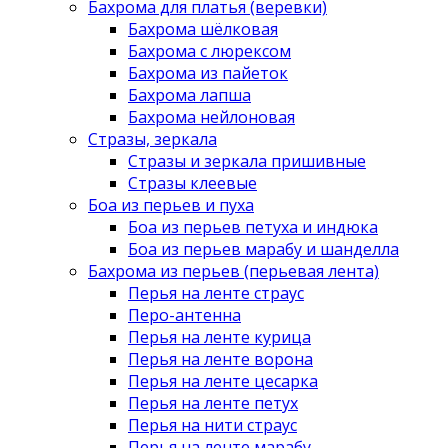
Бахрома для платья (веревки)
Бахрома шёлковая
Бахрома с люрексом
Бахрома из пайеток
Бахрома лапша
Бахрома нейлоновая
Стразы, зеркала
Стразы и зеркала пришивные
Стразы клеевые
Боа из перьев и пуха
Боа из перьев петуха и индюка
Боа из перьев марабу и шанделла
Бахрома из перьев (перьевая лента)
Перья на ленте страус
Перо-антенна
Перья на ленте курица
Перья на ленте ворона
Перья на ленте цесарка
Перья на ленте петух
Перья на нити страус
Перья на ленте марабу