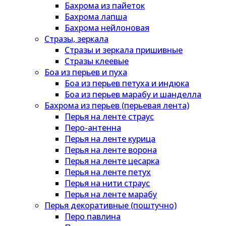
Бахрома из пайеток
Бахрома лапша
Бахрома нейлоновая
Стразы, зеркала
Стразы и зеркала пришивные
Стразы клеевые
Боа из перьев и пуха
Боа из перьев петуха и индюка
Боа из перьев марабу и шанделла
Бахрома из перьев (перьевая лента)
Перья на ленте страус
Перо-антенна
Перья на ленте курица
Перья на ленте ворона
Перья на ленте цесарка
Перья на ленте петух
Перья на нити страус
Перья на ленте марабу
Перья декоративные (поштучно)
Перо павлина