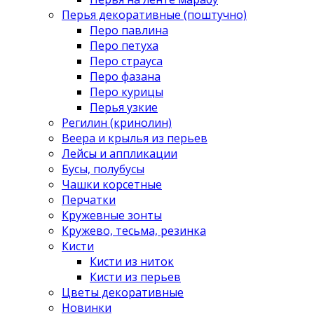
Перья декоративные (поштучно)
Перо павлина
Перо петуха
Перо страуса
Перо фазана
Перо курицы
Перья узкие
Регилин (кринолин)
Веера и крылья из перьев
Лейсы и аппликации
Бусы, полубусы
Чашки корсетные
Перчатки
Кружевные зонты
Кружево, тесьма, резинка
Кисти
Кисти из ниток
Кисти из перьев
Цветы декоративные
Новинки