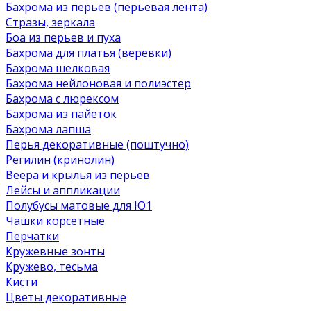
Бахрома из перьев (перьевая лента)
Стразы, зеркала
Боа из перьев и пуха
Бахрома для платья (веревки)
Бахрома шелковая
Бахрома нейлоновая и полиэстер
Бахрома с люрексом
Бахрома из пайеток
Бахрома лапша
Перья декоративные (поштучно)
Регилин (кринолин)
Веера и крылья из перьев
Лейсы и аппликации
Полубусы матовые для Ю1
Чашки корсетные
Перчатки
Кружевные зонты
Кружево, тесьма
Кисти
Цветы декоративные