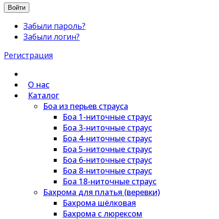
Войти
Забыли пароль?
Забыли логин?
Регистрация
О нас
Каталог
Боа из перьев страуса
Боа 1-ниточные страус
Боа 3-ниточные страус
Боа 4-ниточные страус
Боа 5-ниточные страус
Боа 6-ниточные страус
Боа 8-ниточные страус
Боа 18-ниточные страус
Бахрома для платья (веревки)
Бахрома шёлковая
Бахрома с люрексом