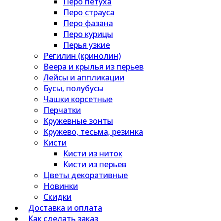
Перо петуха
Перо страуса
Перо фазана
Перо курицы
Перья узкие
Регилин (кринолин)
Веера и крылья из перьев
Лейсы и аппликации
Бусы, полубусы
Чашки корсетные
Перчатки
Кружевные зонты
Кружево, тесьма, резинка
Кисти
Кисти из ниток
Кисти из перьев
Цветы декоративные
Новинки
Скидки
Доставка и оплата
Как сделать заказ